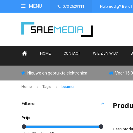
MENU
070 2629111
Hulp nodig? Bel of
HOME
CONTACT
WIE ZIJN WIJ?
B
Nieuwe en gebruikte elektronica
Voor 16:0
Home
Tags
beamer
Produ
Filters
Prijs
Geen produc