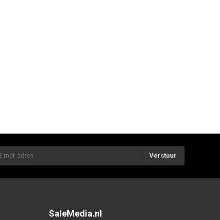
Verstuur
SaleMedia.nl