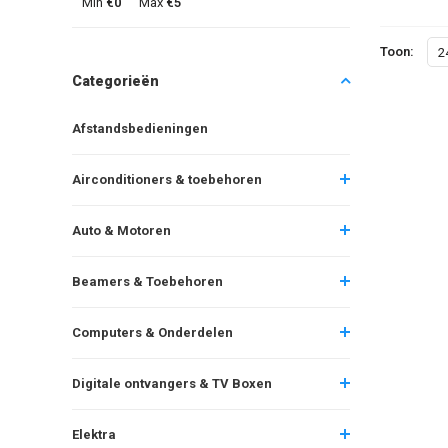
Min
€0
Max
€5
Toon:
2
Categorieën
Afstandsbedieningen
Airconditioners & toebehoren
Auto & Motoren
Beamers & Toebehoren
Computers & Onderdelen
Digitale ontvangers & TV Boxen
Elektra