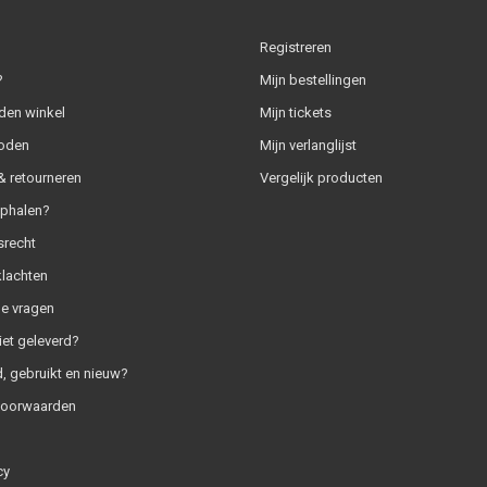
Registreren
?
Mijn bestellingen
den winkel
Mijn tickets
oden
Mijn verlanglijst
 retourneren
Vergelijk producten
ophalen?
srecht
klachten
e vragen
iet geleverd?
, gebruikt en nieuw?
voorwaarden
cy