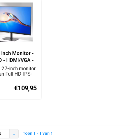
 Inch Monitor -
D - HDMI/VGA -
80 - Flat Panel
 27-inch monitor
en Full HD IPS-
 met HDM...
€109,95
Toon 1 - 1 van 1
4