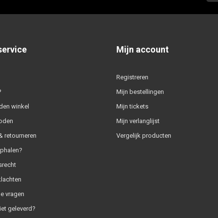
service
Mijn account
Registreren
?
Mijn bestellingen
den winkel
Mijn tickets
oden
Mijn verlanglijst
 retourneren
Vergelijk producten
ophalen?
srecht
klachten
e vragen
iet geleverd?