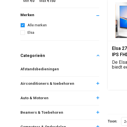
Min
€0
Max
€150
Merken
Alle merken
Elsa
Elsa 27
IPS FH
Categorieën
1920x10
De Elsa
biedt e
Afstandsbedieningen
scherm
Airconditioners & toebehoren
Auto & Motoren
Beamers & Toebehoren
Toon:
2
Computers & Onderdelen