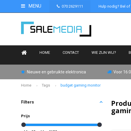
MENU
070 2629111
Hulp nodig? Bel of
HOME
CONTACT
WIE ZIJN WIJ?
B
Nieuwe en gebruikte elektronica
Voor 16:0
Home
Tags
budget gaming monitor
Produ
Filters
gami
Prijs