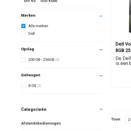
Min
€0
Max
€500
Merken
Alle merken
Dell
Dell Vo
Opslag
8GB 2
De Dell
200 GB - 256GB
(3)
is een 
zakelijk
Geheugen
8 GB
(3)
Categorieën
Toon:
2
Afstandsbedieningen