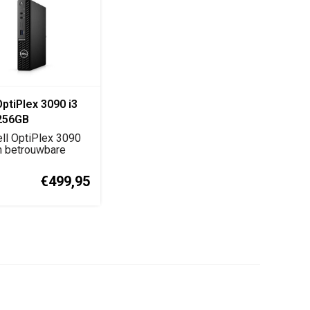
OptiPlex 3090 i3
256GB
ll OptiPlex 3090
n betrouwbare
ijke desktop m...
€499,95