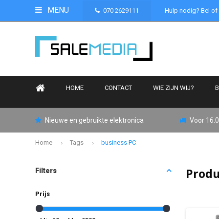
MENU
070 2629111
Hulp nodig? Bel of
HOME
CONTACT
WIE ZIJN WIJ?
B
Nieuwe en gebruikte elektronica
Voor 16:0
Home
Tags
business PC
Produ
Filters
Prijs