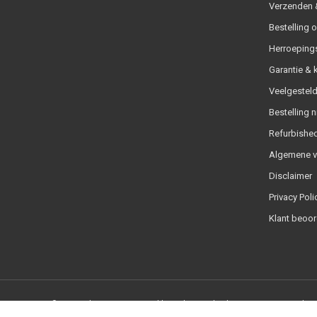
Verzenden &
Bestelling 
Herroeping
Garantie & 
Veelgesteld
Bestelling n
Refurbished
Algemene 
Disclaimer
Privacy Poli
Klant beoor
© Copyright 2026 - Powered by
Lightspeed
- Theme By
DMWS
x
Plus