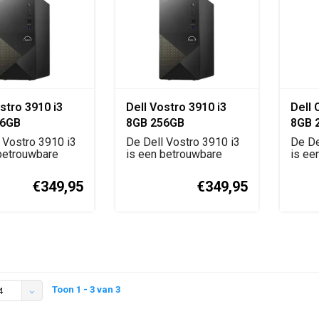
stro 3910 i3
Dell Vostro 3910 i3
Dell 
56GB
8GB 256GB
8GB 
 Vostro 3910 i3
De Dell Vostro 3910 i3
De De
betrouwbare
is een betrouwbare
is ee
e desktop ...
zakelijke desktop ...
zakel
€349,95
€349,95
Toon 1 - 3 van 3
4