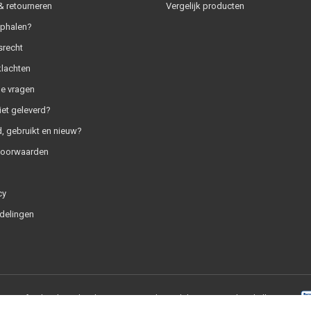
 retourneren
Vergelijk producten
ophalen?
srecht
klachten
e vragen
iet geleverd?
, gebruikt en nieuw?
voorwaarden
cy
delingen
+
|
RSS-feed
|
SaleMedia.nl
9.0
/
10
-
1837
beoordelingen op
Webwinkelkeur