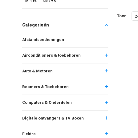
Min
€0
Max
€5
Toon:
2
Categorieën
Afstandsbedieningen
Airconditioners & toebehoren
Auto & Motoren
Beamers & Toebehoren
Computers & Onderdelen
Digitale ontvangers & TV Boxen
Elektra