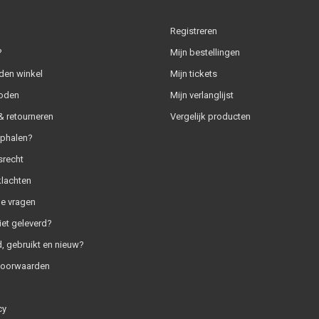
Registreren
?
Mijn bestellingen
den winkel
Mijn tickets
oden
Mijn verlanglijst
 retourneren
Vergelijk producten
ophalen?
srecht
klachten
e vragen
iet geleverd?
, gebruikt en nieuw?
voorwaarden
cy