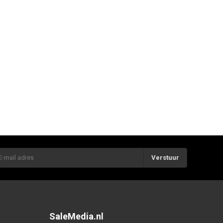
Verstuur
SaleMedia.nl