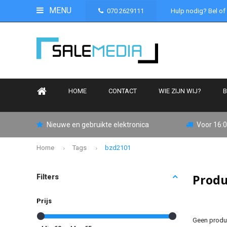
MENU
070 2629111
Hulp nodig? Bel of
HOME
CONTACT
WIE ZIJN WIJ?
B
Nieuwe en gebruikte elektronica
Voor 16:0
Home
Tags
bzd2101
Produ
Filters
Prijs
Geen produc