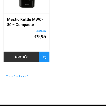
Mestic Kettle MWC-
80 – Compacte
Elektrische
€19,95
Waterkoker voor
€9,95
Camping en Reizen
Meer info
Toon 1 - 1 van 1