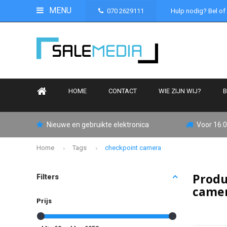
MENU
070 2629111
Hulp nodig? Bel of
HOME
CONTACT
WIE ZIJN WIJ?
B
Nieuwe en gebruikte elektronica
Voor 16:0
Home
Tags
checkpoint camera
Produ
Filters
came
Prijs