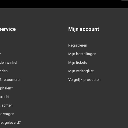
service
Mijn account
Registreren
?
Mijn bestellingen
den winkel
Mijn tickets
oden
Mijn verlanglijst
 retourneren
Vergelijk producten
ophalen?
srecht
klachten
e vragen
iet geleverd?