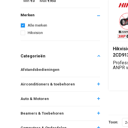
Min
€0
Max
€950
Merken
Alle merken
Hikvision
Hikvisi
2CD91
Categorieën
ANPR N
Profes
Camera
ANPR v
Afstandsbedieningen
zonder l
Lens)
Airconditioners & toebehoren
Auto & Motoren
Beamers & Toebehoren
Toon:
2
Computers & Onderdelen