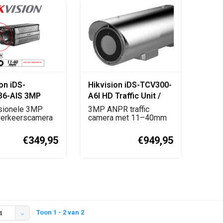
on iDS-
Hikvision iDS-TCV300-
36-AIS 3MP
A6I HD Traffic Unit /
etwork Traffic
ANPR Checkpoint
sionele 3MP
3MP ANPR traffic
 (Zonder
erkeerscamera
Camera
camera met 11–40mm
ens, voorzien ...
lens voor
kentekenherk...
€349,95
€949,95
Toon 1 - 2 van 2
4