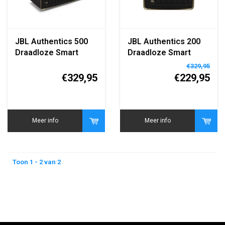
JBL Authentics 500
JBL Authentics 200
Draadloze Smart
Draadloze Smart
Home Speaker Zwart
Home Speaker Zwart
€329,95
€329,95
€229,95
Meer info
Meer info
Toon 1 - 2 van 2