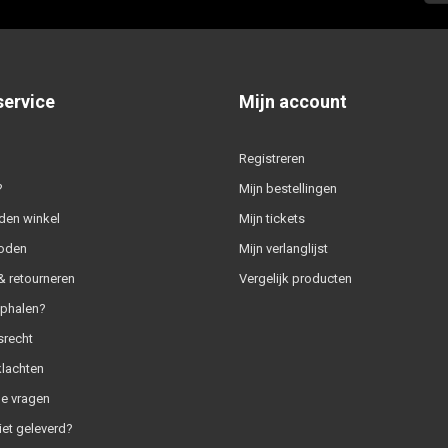
service
Mijn account
Registreren
?
Mijn bestellingen
den winkel
Mijn tickets
oden
Mijn verlanglijst
 retourneren
Vergelijk producten
ophalen?
srecht
klachten
e vragen
iet geleverd?