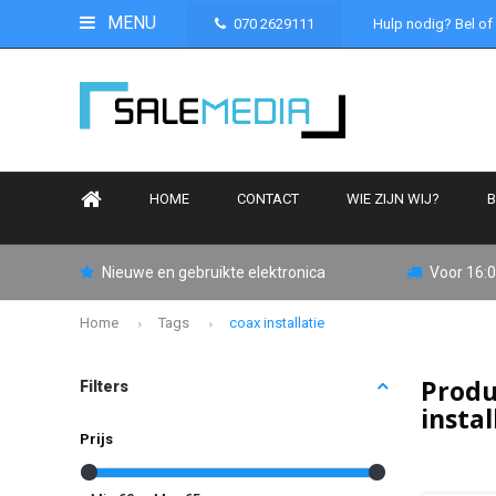
MENU
070 2629111
Hulp nodig? Bel of
HOME
CONTACT
WIE ZIJN WIJ?
B
Nieuwe en gebruikte elektronica
Voor 16:0
Home
Tags
coax installatie
Produ
Filters
instal
Prijs