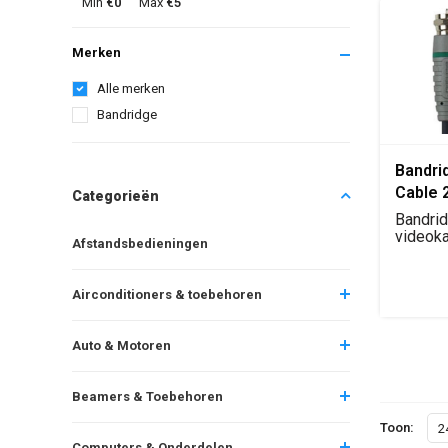
Min
€0
Max
€5
Merken
Alle merken
Bandridge
Bandri
Cable 
Categorieën
Bandri
videoka
Afstandsbedieningen
met IEC 
Airconditioners & toebehoren
Auto & Motoren
Beamers & Toebehoren
Toon:
2
Computers & Onderdelen