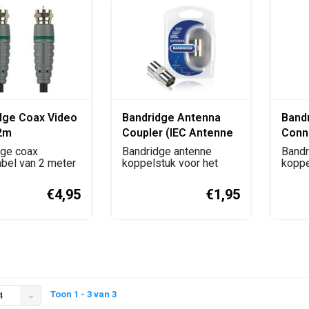
dge Coax Video
Bandridge Antenna
Bandr
2m
Coupler (IEC Antenne
Conn
Koppelstuk)
(F-C
dge coax
Bandridge antenne
Bandr
bel van 2 meter
koppelstuk voor het
Kopp
koppe
male naar IEC ...
verbinden of verlengen...
vrouwe
Vrouw
€4,95
€1,95
Toon 1 - 3 van 3
4