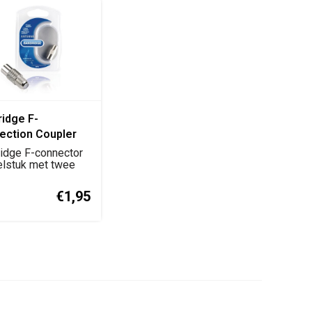
idge F-
ection Coupler
onnector
idge F-connector
elstuk
lstuk met twee
lijke aanslu...
elijk-Vrouwelijk)
€1,95