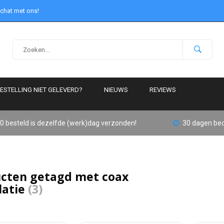
 chat met ons!
ESTELLING NIET GELEVERD?
NIEUWS
REVIEWS
0 besteld is dezelfde (werk)dag verzonden!
30 dagen bed
cten getagd met coax
latie
(3)