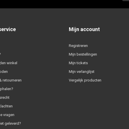
service
Mijn account
Registreren
?
Mijn bestellingen
den winkel
Mijn tickets
oden
Mijn verlanglijst
 retourneren
Vergelijk producten
ophalen?
srecht
klachten
e vragen
iet geleverd?