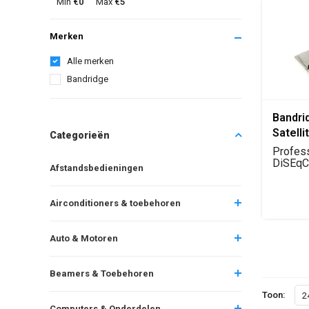
Min
€0
Max
€5
Merken
Alle merken
Bandridge
Bandri
Satelli
Categorieën
Switch
Profes
DiSEqC
Afstandsbedieningen
satelli
het aans
Airconditioners & toebehoren
Auto & Motoren
Beamers & Toebehoren
Toon:
2
Computers & Onderdelen