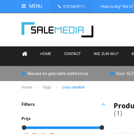
MENU
070 2629111
Hulp nodig? Bel of
HOME
CONTACT
WIE ZIJN WIJ?
B
Nieuwe en gebruikte elektronica
Voor 16:0
Home
Tags
coax satelliet
Produ
Filters
(1)
Prijs