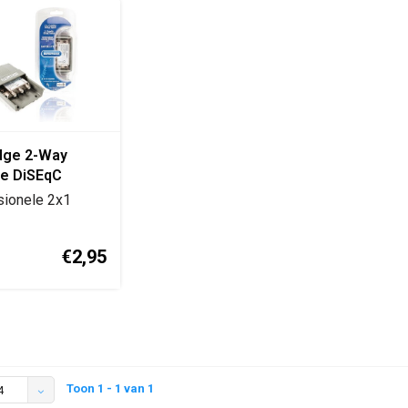
dge 2-Way
te DiSEqC
 2x1
sionele 2x1
etschakelaar voor
lu...
€2,95
Toon 1 - 1 van 1
4