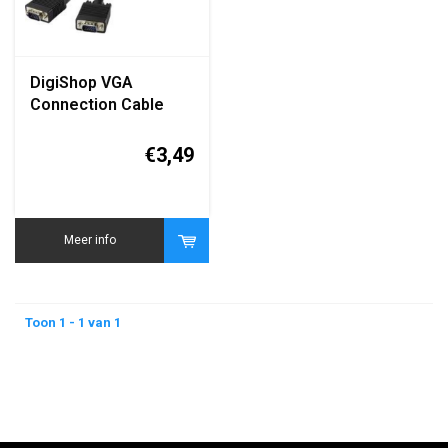
DigiShop VGA
Connection Cable
1.80m (15HDM/HDM)
€3,49
Meer info
Toon 1 - 1 van 1