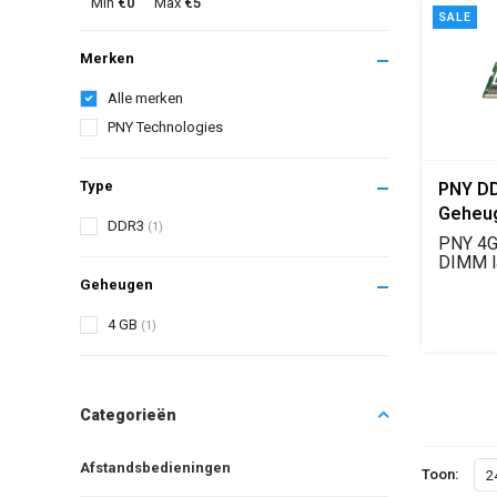
Min
€0
Max
€5
SALE
Merken
Alle merken
PNY Technologies
Type
PNY DD
Geheu
DDR3
(1)
PNY 4G
DIMM l
geheug
Geheugen
noteboo
4 GB
(1)
Categorieën
Afstandsbedieningen
Toon:
2