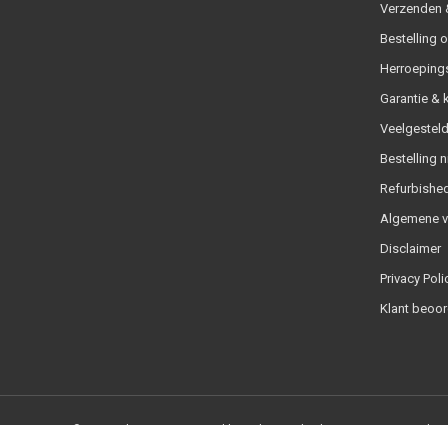
Verzenden &
Bestelling 
Herroeping
Garantie & 
Veelgesteld
Bestelling n
Refurbished
Algemene 
Disclaimer
Privacy Poli
Klant beoor
© Copyright 2026 - Powered by
Lightspeed
- Theme By
DMWS
x
Plus