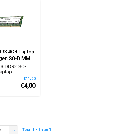
R3 4GB Laptop
gen SO-DIMM
B DDR3 SO-
aptop
enmodule voor
€11,00
ks en...
€4,00
Toon 1 - 1 van 1
4