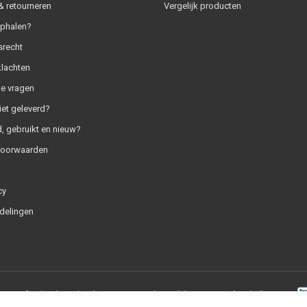
 retourneren
Vergelijk producten
ophalen?
srecht
klachten
e vragen
iet geleverd?
, gebruikt en nieuw?
voorwaarden
cy
delingen
+
|
RSS-feed
|
SaleMedia.nl
9.0
/
10
-
1837
beoordelingen op
Webwinkelkeur