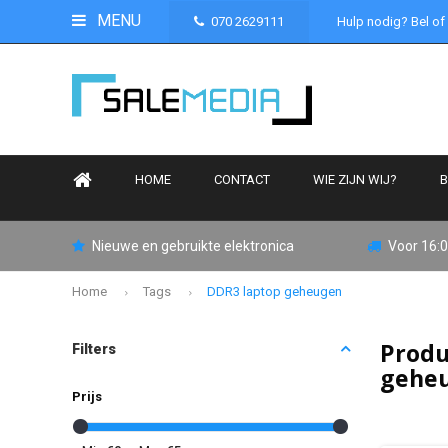
MENU
070 2629111
Hulp nodig? Bel of
HOME
CONTACT
WIE ZIJN WIJ?
B
Nieuwe en gebruikte elektronica
Voor 16:0
Home
Tags
DDR3 laptop geheugen
Produ
Filters
gehe
Prijs