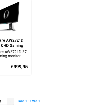
ware AW2721D
h QHD Gaming
r
are AW2721D 27
ming monitor
resolutie, ...
€399,95
Toon 1 - 1 van 1
4