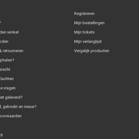
Registreren
?
Mijn bestellingen
den winkel
Mijn tickets
oden
Mijn verlanglijst
 retourneren
Vergelijk producten
ophalen?
srecht
klachten
e vragen
iet geleverd?
, gebruikt en nieuw?
voorwaarden
cy