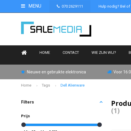
MENU
070 2629111
Hulp nodig? Bel of
HOME
CONTACT
WIE ZIJN WIJ?
B
Nieuwe en gebruikte elektronica
Voor 16:0
Home
Tags
Dell Alienware
Produ
Filters
(1)
Prijs