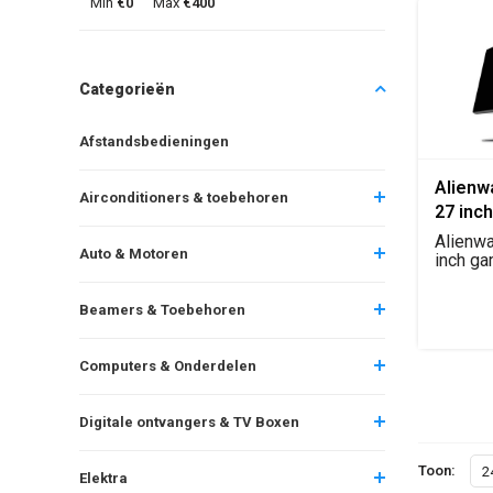
Min
€0
Max
€400
Categorieën
Afstandsbedieningen
Alien
Airconditioners & toebehoren
27 inc
Monito
Alienw
Auto & Motoren
inch ga
met QHD 
Beamers & Toebehoren
Computers & Onderdelen
Digitale ontvangers & TV Boxen
Toon:
2
Elektra