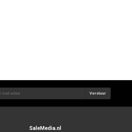
Verstuur
SaleMedia.nl