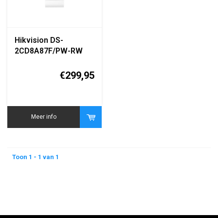
Hikvision DS-
2CD8A87F/PW-RW
4MM B White 8MP
Smart High-Altitude
€299,95
Parabolic Network
Camera
Meer info
Toon 1 - 1 van 1