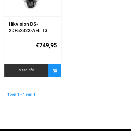
Hikvision DS-
2DF5232X-AEL T3
2MP PTZ Speed
Dome Camera
€749,95
Meer info
Toon 1 - 1 van 1