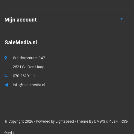
Mijn account
SaleMedia.nl
Waldorpstraat 347
2521 CJ Den Haag
070-2629111
info@salemedia.nl
© Copyright 2026 - Powered by
Lightspeed
- Theme By
DMWS
x
Plus+
|
RSS-
feed
|