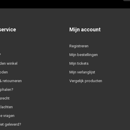
service
Mijn account
Registreren
?
Mijn bestellingen
den winkel
Mijn tickets
oden
Mijn verlanglijst
 retourneren
Vergelijk producten
ophalen?
srecht
klachten
e vragen
iet geleverd?