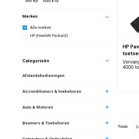
Min
€0
Max
€10
Merken
Alle merken
HP (Hewlett Packard)
HP Pav
toets
vervan
Categorieën
Vervan
4000 t
Pavilio
Afstandsbedieningen
Airconditioners & toebehoren
Auto & Motoren
Beamers & Toebehoren
Toon:
2
Computers & Onderdelen