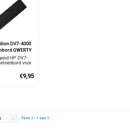
ilion DV7-4000
enbord QWERTY
ging zwart
gend HP DV7-
oetsenbord voor
n DV7-4000 en...
€9,95
Toon 1 - 1 van 1
4