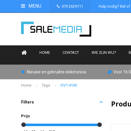
MENU
070 2629111
Hulp nodig? Bel of
HOME
CONTACT
WIE ZIJN WIJ?
B
Nieuwe en gebruikte elektronica
Voor 16:0
Home
Tags
DV7-4100
Produ
Filters
Prijs