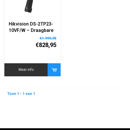
Hikvision DS-2TP23-
10VF/W – Draagbare
Thermografische
€1.999,95
Warmtebeeldcamera
€828,95
– 160×120 Resolutie
– WiFi – LCD Display
– Ingebouwde
Batterij
Meer info
Toon 1 - 1 van 1