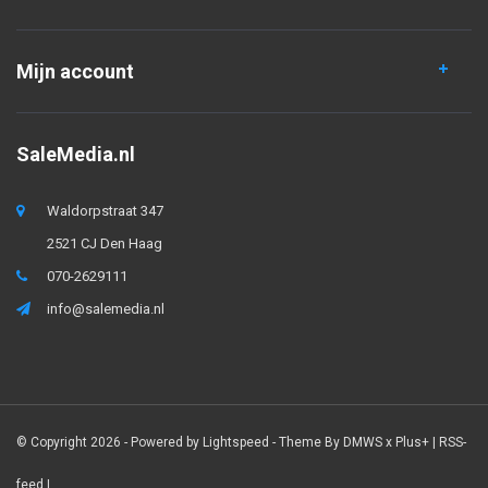
Mijn account
SaleMedia.nl
Waldorpstraat 347
2521 CJ Den Haag
070-2629111
info@salemedia.nl
© Copyright 2026 - Powered by
Lightspeed
- Theme By
DMWS
x
Plus+
|
RSS-
feed
|