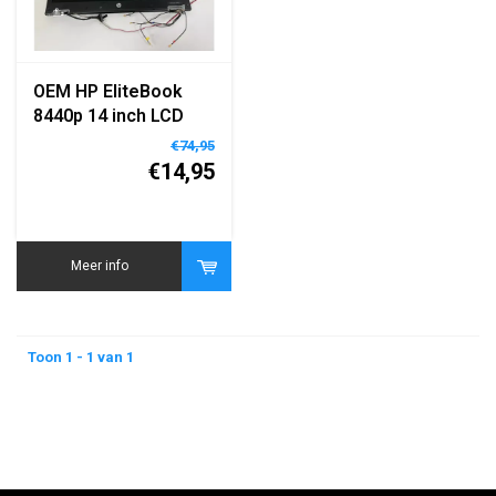
OEM HP EliteBook
8440p 14 inch LCD
scherm WXGA
€74,95
vervangingsdisplay
€14,95
module
Meer info
Toon 1 - 1 van 1