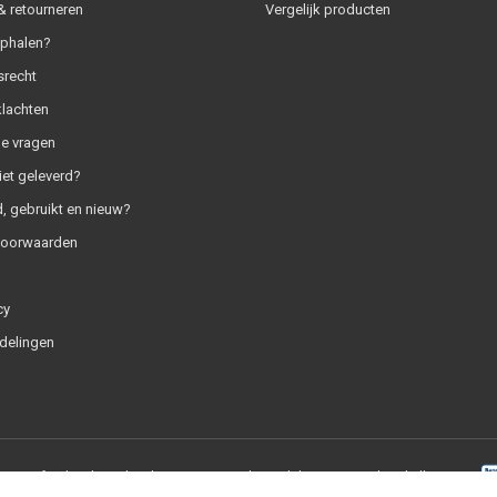
 retourneren
Vergelijk producten
ophalen?
srecht
klachten
e vragen
iet geleverd?
, gebruikt en nieuw?
voorwaarden
cy
delingen
+
|
RSS-feed
|
SaleMedia.nl
9.0
/
10
-
1837
beoordelingen op
Webwinkelkeur