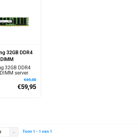
ng 32GB DDR4
RDIMM
Hz Server
ng 32GB DDR4
gen
DIMM server
enmodule met
€69,00
.
€59,95
Toon 1 - 1 van 1
4