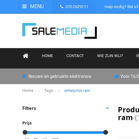
MENU
070 2629111
Hulp nodig? Bel of
HOME
CONTACT
WIE ZIJN WIJ?
B
Nieuwe en gebruikte elektronica
Voor 16:0
Home
Tags
enterprise ram
Produ
Filters
ram
(
Prijs