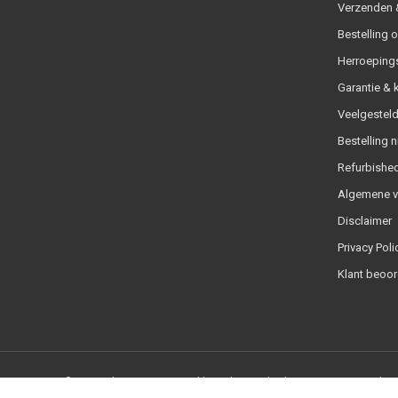
Verzenden &
Bestelling 
Herroeping
Garantie & 
Veelgesteld
Bestelling n
Refurbished
Algemene 
Disclaimer
Privacy Poli
Klant beoor
© Copyright 2026 - Powered by
Lightspeed
- Theme By
DMWS
x
Plus