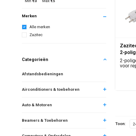
Min
€0
Max
€5
Merken
Alle merken
Zazitec
Zazite
2-poli
(Repar
Categorieën
2-polig
voor re
kabelm
Afstandsbedieningen
Geschik.
Airconditioners & toebehoren
Auto & Motoren
Beamers & Toebehoren
Toon:
2
Computers & Onderdelen