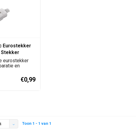
c Eurostekker
g Stekker
atie-/Aansluitstekker)
e eurostekker
paratie en
ontage.
..
€0,99
Toon 1 - 1 van 1
4