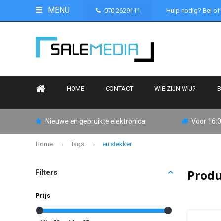
MENU
070 2629111
Hulp nodig? Bel of
HOME
CONTACT
WIE ZIJN WIJ?
B
Nieuwe en gebruikte elektronica
Voor 16:0
Home
Tags
eu stekker
Produ
Filters
Prijs