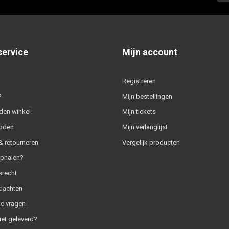
service
Mijn account
Registreren
?
Mijn bestellingen
den winkel
Mijn tickets
oden
Mijn verlanglijst
 retourneren
Vergelijk producten
ophalen?
srecht
klachten
e vragen
iet geleverd?