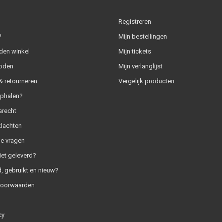
Registreren
?
Mijn bestellingen
den winkel
Mijn tickets
oden
Mijn verlanglijst
 retourneren
Vergelijk producten
ophalen?
srecht
klachten
e vragen
iet geleverd?
, gebruikt en nieuw?
voorwaarden
cy