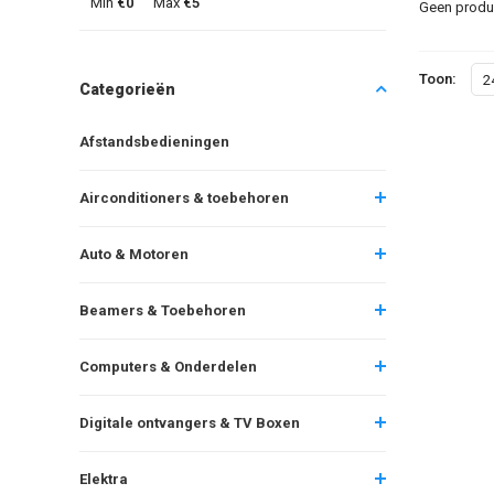
Min
€0
Max
€5
Geen produc
Toon:
2
Categorieën
Afstandsbedieningen
Airconditioners & toebehoren
Auto & Motoren
Beamers & Toebehoren
Computers & Onderdelen
Digitale ontvangers & TV Boxen
Elektra