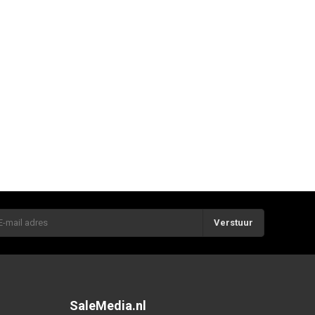
Verstuur
SaleMedia.nl