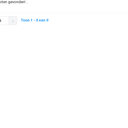
ten gevonden!...
Toon 1 - 0 van 0
4