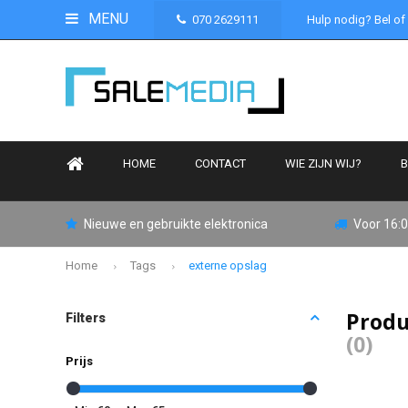
MENU
070 2629111
Hulp nodig? Bel of
HOME
CONTACT
WIE ZIJN WIJ?
B
Nieuwe en gebruikte elektronica
Voor 16:0
Home
Tags
externe opslag
Produ
Filters
(0)
Prijs