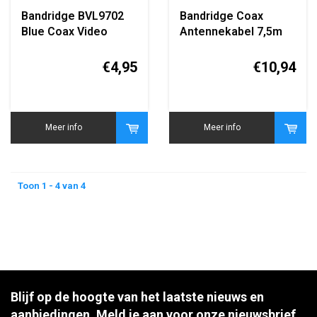
Bandridge BVL9702
Bandridge Coax
Blue Coax Video
Antennekabel 7,5m
Cable 2 Meter
(TV/Sat Signaalkabel)
€4,95
€10,94
Meer info
Meer info
Toon 1 - 4 van 4
Blijf op de hoogte van het laatste nieuws en
aanbiedingen. Meld je aan voor onze nieuwsbrief.