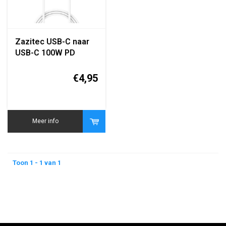
Zazitec USB-C naar
USB-C 100W PD
snellaadkabel (Power
Delivery) – USB 3.1
€4,95
compatibel
Meer info
Toon 1 - 1 van 1