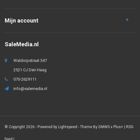
Mijn account
SaleMedia.nl
Waldorpstraat 347
2521 CJ Den Haag
070-2629111
info@salemedia.nl
© Copyright 2026 - Powered by
Lightspeed
- Theme By
DMWS
x
Plus+
|
RSS-
feed
|