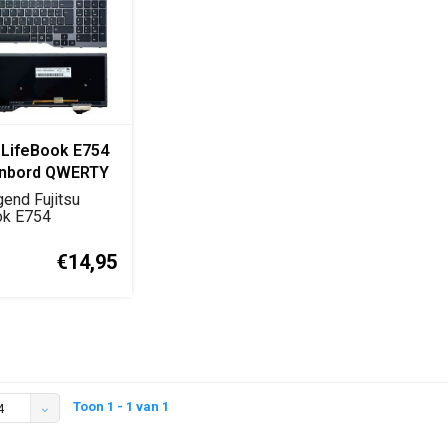
u LifeBook E754
enbord QWERTY
end Fujitsu
ok E754
nbord met
layo...
€14,95
Toon 1 - 1 van 1
4