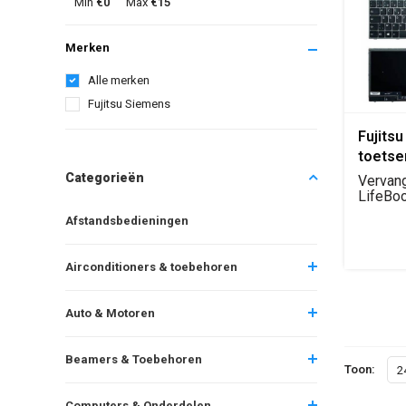
Min
€0
Max
€15
Merken
Alle merken
Fujitsu Siemens
Fujits
toets
zwart
Categorieën
Vervang
LifeBo
toetse
Afstandsbedieningen
QWERTY 
Airconditioners & toebehoren
Auto & Motoren
Beamers & Toebehoren
Toon:
2
Computers & Onderdelen