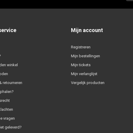
service
Mijn account
Registreren
?
Mijn bestellingen
den winkel
Mijn tickets
oden
Mijn verlanglijst
 retourneren
Vergelijk producten
ophalen?
srecht
klachten
e vragen
iet geleverd?