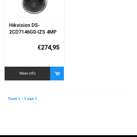
Hikvision DS-
2CD7146G0-IZS 4MP
DeepinView IP Dome
Camera
€274,95
Meer info
Toon 1 - 1 van 1