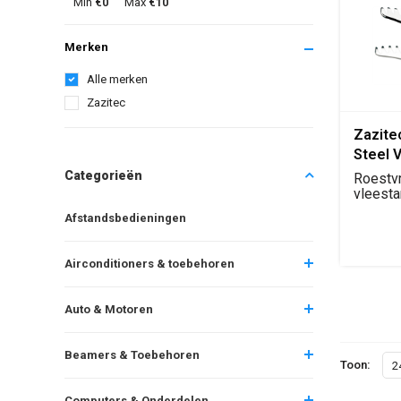
Min
€0
Max
€10
Merken
Alle merken
Zazitec
Zazite
Steel 
Categorieën
Roestvr
vleesta
voor B
Afstandsbedieningen
keukeng
Airconditioners & toebehoren
Auto & Motoren
Beamers & Toebehoren
Toon:
2
Computers & Onderdelen