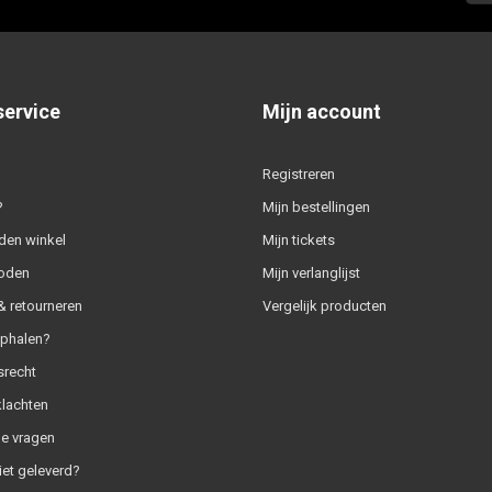
service
Mijn account
Registreren
?
Mijn bestellingen
den winkel
Mijn tickets
oden
Mijn verlanglijst
 retourneren
Vergelijk producten
ophalen?
srecht
klachten
e vragen
iet geleverd?