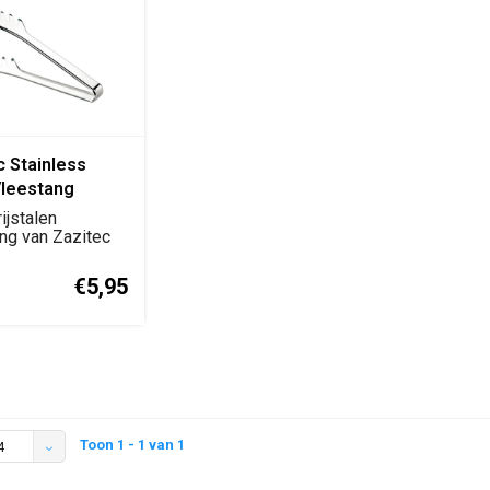
c Stainless
Vleestang
ijstalen
ng van Zazitec
BQ en
ebr...
€5,95
Toon 1 - 1 van 1
4