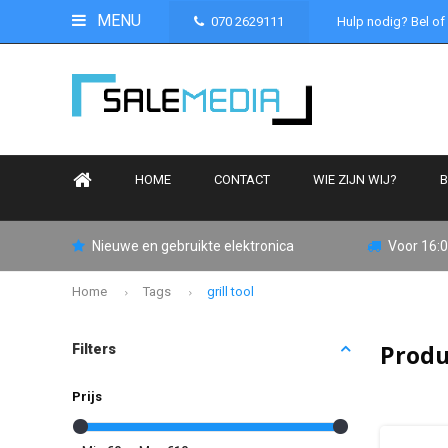
MENU
070 2629111
Hulp nodig? Bel of
HOME
CONTACT
WIE ZIJN WIJ?
B
Nieuwe en gebruikte elektronica
Voor 16:0
Home
Tags
grill tool
Produ
Filters
Prijs