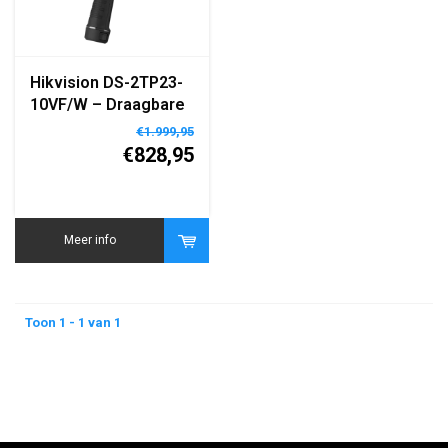
Hikvision DS-2TP23-
10VF/W – Draagbare
Thermografische
€1.999,95
Warmtebeeldcamera
€828,95
– 160×120 Resolutie
– WiFi – LCD Display
– Ingebouwde
Batterij
Meer info
Toon 1 - 1 van 1