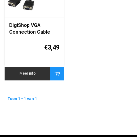
DigiShop VGA
Connection Cable
1.80m (15HDM/HDM)
€3,49
Meer info
Toon 1 - 1 van 1