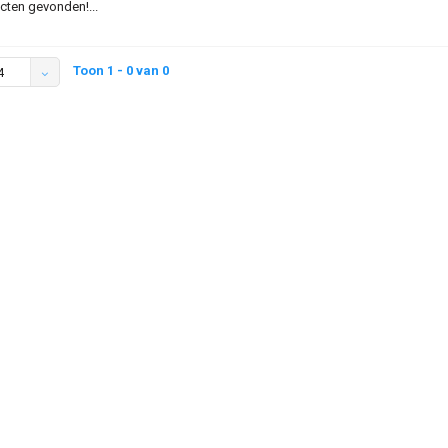
ten gevonden!...
Toon 1 - 0 van 0
4