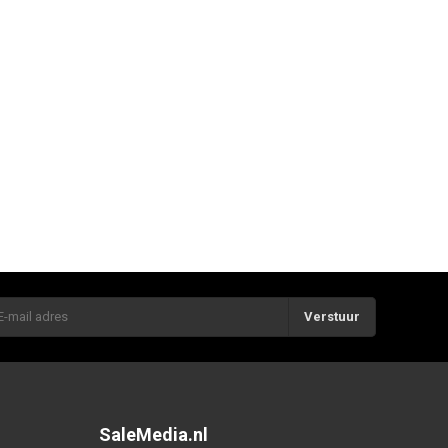
Verstuur
SaleMedia.nl