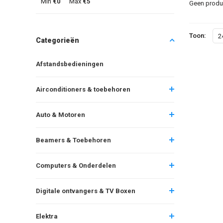
Min
€0
Max
€5
Geen produc
Toon:
2
Categorieën
Afstandsbedieningen
Airconditioners & toebehoren
Auto & Motoren
Beamers & Toebehoren
Computers & Onderdelen
Digitale ontvangers & TV Boxen
Elektra