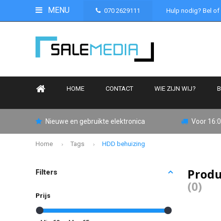
MENU
070 2629111
Hulp nodig? Bel of
HOME
CONTACT
WIE ZIJN WIJ?
B
Nieuwe en gebruikte elektronica
Voor 16:0
Home
Tags
HDD behuizing
Produ
Filters
(0)
Prijs