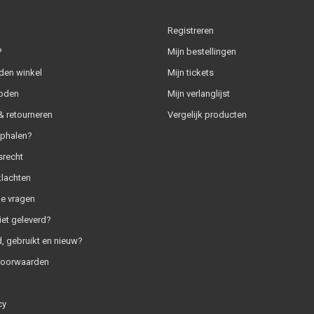
Registreren
?
Mijn bestellingen
den winkel
Mijn tickets
oden
Mijn verlanglijst
 retourneren
Vergelijk producten
ophalen?
srecht
klachten
e vragen
iet geleverd?
, gebruikt en nieuw?
voorwaarden
cy