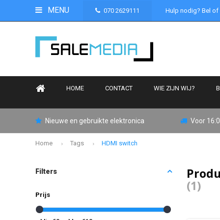
MENU
070 2629111
Hulp nodig? Bel of
HOME
CONTACT
WIE ZIJN WIJ?
B
Nieuwe en gebruikte elektronica
Voor 16:0
Home
Tags
HDMI switch
Produ
Filters
(1)
Prijs