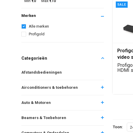
Min
€0
Max
€10
SALE
Merken
Alle merken
Profigold
Profig
video s
Categorieën
Profig
HDMI s
Afstandsbedieningen
HDMI i
afstan...
Airconditioners & toebehoren
Auto & Motoren
Beamers & Toebehoren
Toon:
2
Computers & Onderdelen