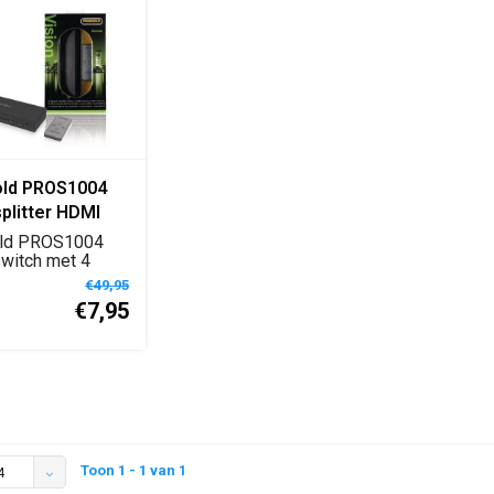
old PROS1004
plitter HDMI
old PROS1004
witch met 4
ngangen en
€49,95
€7,95
Toon 1 - 1 van 1
4