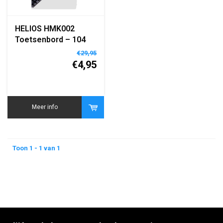
HELIOS HMK002
Toetsenbord – 104
Toetsen – QWERTY
€29,95
Engels – USB –
€4,95
Ergonomisch – Voor
PC, Laptop & Desktop
Meer info
Toon 1 - 1 van 1