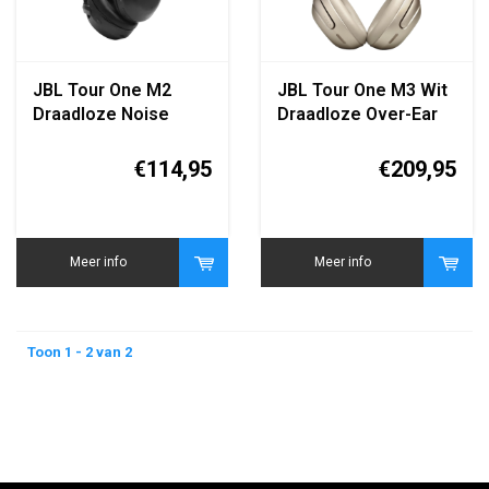
JBL Tour One M2
JBL Tour One M3 Wit
Draadloze Noise
Draadloze Over-Ear
Cancelling
Koptelefoon met
Koptelefoon Zwart
Noise Cancelling
€114,95
€209,95
Meer info
Meer info
Toon 1 - 2 van 2