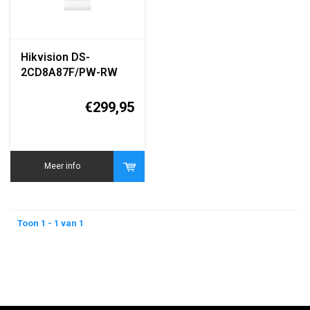
Hikvision DS-
2CD8A87F/PW-RW
4MM B White 8MP
Smart High-Altitude
€299,95
Parabolic Network
Camera
Meer info
Toon 1 - 1 van 1