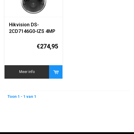
Hikvision DS-
2CD7146G0-IZS 4MP
DeepinView IP Dome
Camera
€274,95
Meer info
Toon 1 - 1 van 1