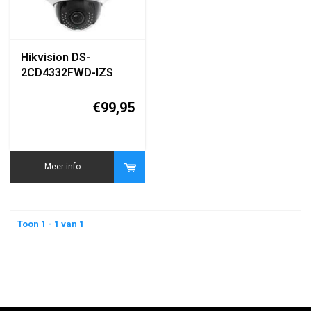
Hikvision DS-
2CD4332FWD-IZS
3MP Motorized
Varifocal Dome IP
€99,95
Camera
Meer info
Toon 1 - 1 van 1