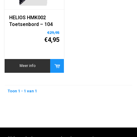
HELIOS HMK002
Toetsenbord – 104
Toetsen – QWERTY
€29,95
Engels – USB –
€4,95
Ergonomisch – Voor
PC, Laptop & Desktop
Meer info
Toon 1 - 1 van 1