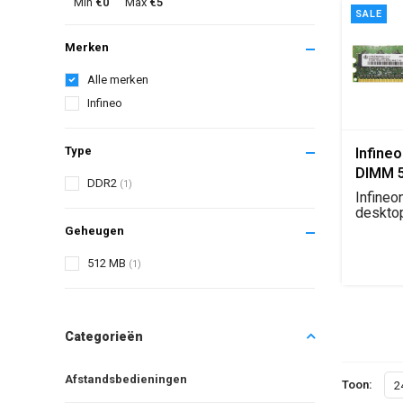
Min
€0
Max
€5
SALE
Merken
Alle merken
Infineo
Type
Infine
DIMM 
DDR2
(1)
Deskt
Infine
Geheu
deskto
geheug
Geheugen
533MHz 
512 MB
(1)
Categorieën
Afstandsbedieningen
Toon:
2