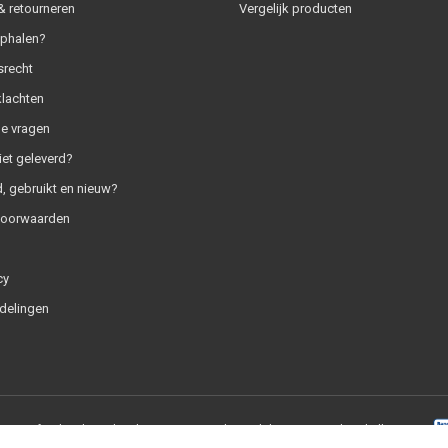
 retourneren
Vergelijk producten
ophalen?
srecht
klachten
e vragen
iet geleverd?
, gebruikt en nieuw?
voorwaarden
cy
delingen
+
|
RSS-feed
|
SaleMedia.nl
9.0
/
10
-
1837
beoordelingen op
Webwinkelkeur