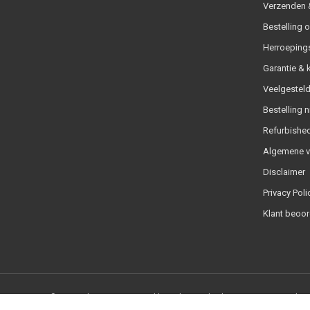
Verzenden &
Bestelling 
Herroeping
Garantie & 
Veelgesteld
Bestelling n
Refurbished
Algemene 
Disclaimer
Privacy Poli
Klant beoor
© Copyright 2026 - Powered by
Lightspeed
- Theme By
DMWS
x
Plus