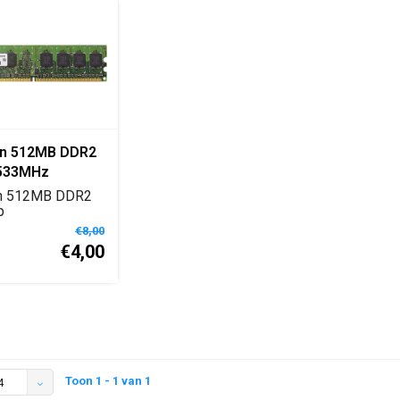
on 512MB DDR2
533MHz
op RAM
on 512MB DDR2
gen
p
enmodule met
€8,00
snelhe...
€4,00
Toon 1 - 1 van 1
4