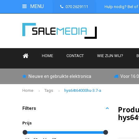
MENU
070 2629111
Hulp nodig? Bel of
HOME
CONTACT
WIE ZIJN WIJ?
B
Nieuwe en gebruikte elektronica
Voor 16:0
Home
Tags
hys64t64000hu-3.7-a
Produ
Filters
hys64
Prijs