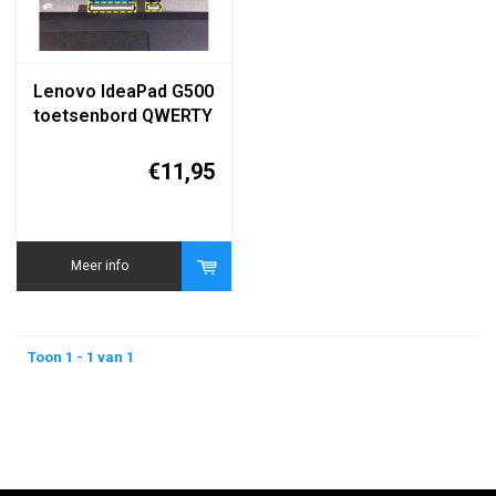
Lenovo IdeaPad G500
toetsenbord QWERTY
zwart
€11,95
Meer info
Toon 1 - 1 van 1