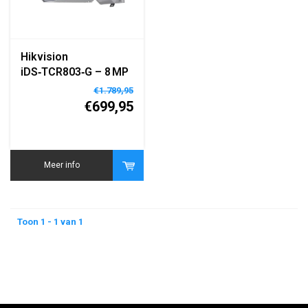
Hikvision
iDS‑TCR803‑G – 8 MP
Roadside Parking
€1.789,95
ANPR Bullet Camera
€699,95
Meer info
Toon 1 - 1 van 1