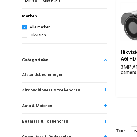
Min
€0
Max
€950
Merken
Alle merken
Hikvision
Hikvis
A6I HD 
Categorieën
ANPR C
3MP AN
Camer
camera
Afstandsbedieningen
lens vo
kenteke
Airconditioners & toebehoren
Auto & Motoren
Beamers & Toebehoren
Toon:
2
Computers & Onderdelen