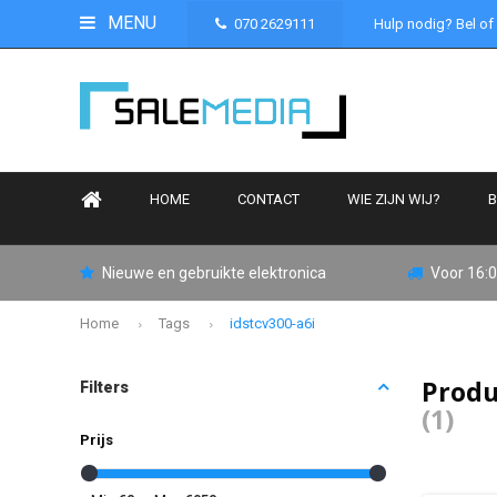
MENU
070 2629111
Hulp nodig? Bel of
HOME
CONTACT
WIE ZIJN WIJ?
B
Nieuwe en gebruikte elektronica
Voor 16:0
Home
Tags
idstcv300-a6i
Produ
Filters
(1)
Prijs