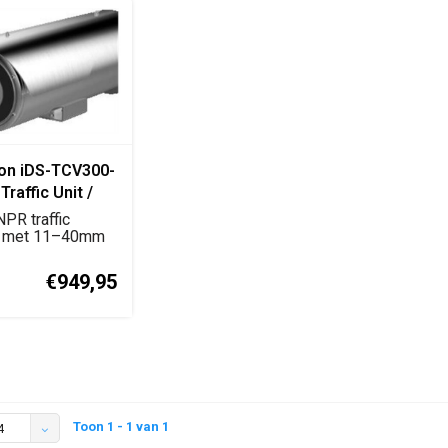
ion iDS-TCV300-
Traffic Unit /
heckpoint
PR traffic
a
 met 11–40mm
or
nherk...
€949,95
Toon 1 - 1 van 1
4