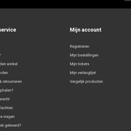
service
Mijn account
Registreren
?
Mijn bestellingen
den winkel
Mijn tickets
oden
Mijn verlanglijst
 retourneren
Vergelijk producten
ophalen?
srecht
klachten
e vragen
iet geleverd?