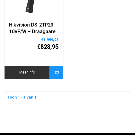
Hikvision DS-2TP23-
10VF/W – Draagbare
Thermografische
€1.999,95
Warmtebeeldcamera
€828,95
– 160×120 Resolutie
– WiFi – LCD Display
– Ingebouwde
Batterij
Meer info
Toon 1 - 1 van 1