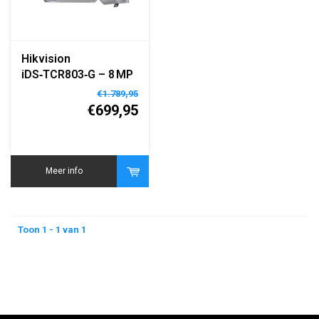
Hikvision
iDS‑TCR803‑G – 8 MP
Roadside Parking
€1.789,95
ANPR Bullet Camera
€699,95
Meer info
Toon 1 - 1 van 1