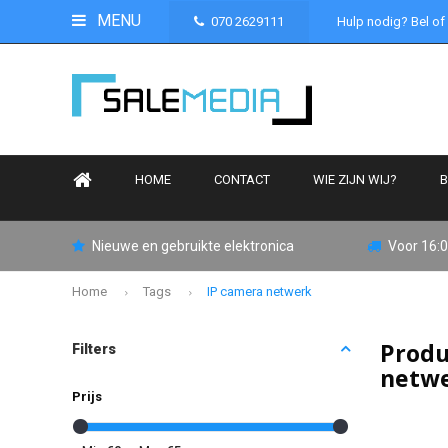
MENU
070 2629111
Hulp nodig? Bel of
HOME
CONTACT
WIE ZIJN WIJ?
B
Nieuwe en gebruikte elektronica
Voor 16:0
Home
Tags
IP camera netwerk
Produ
Filters
netw
Prijs