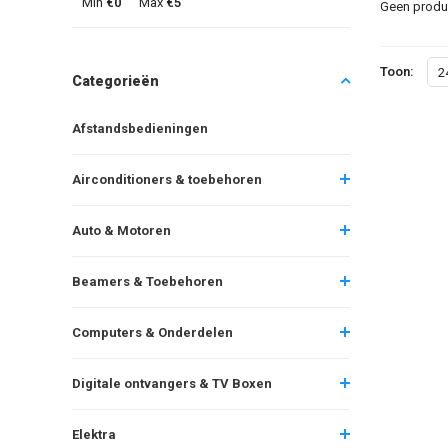
Min
€0
Max
€5
Geen produc
Toon:
2
Categorieën
Afstandsbedieningen
Airconditioners & toebehoren
Auto & Motoren
Beamers & Toebehoren
Computers & Onderdelen
Digitale ontvangers & TV Boxen
Elektra