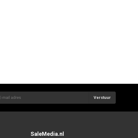
Verstuur
SaleMedia.nl