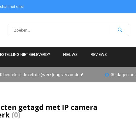
 chat met ons!
ESTELLING NIET GELEVERD?
NIEUWS
REVIEWS
0 besteld is dezelfde (werk)dag verzonden!
30 dagen bed
cten getagd met IP camera
erk
(0)