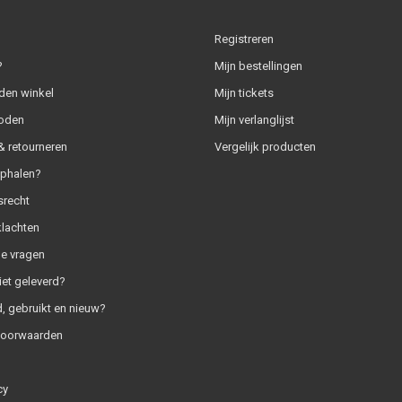
Registreren
?
Mijn bestellingen
den winkel
Mijn tickets
oden
Mijn verlanglijst
 retourneren
Vergelijk producten
ophalen?
srecht
klachten
e vragen
iet geleverd?
, gebruikt en nieuw?
voorwaarden
cy