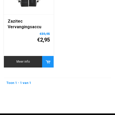
Zazitec
Vervangingsaccu
voor iPhone 5S/5C –
€59,95
1560mAh – met Mini
€2,95
Kit
Meer info
Toon 1 - 1 van 1