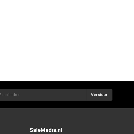
Verstuur
SaleMedia.nl