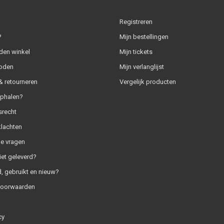
Registreren
?
Mijn bestellingen
den winkel
Mijn tickets
oden
Mijn verlanglijst
 retourneren
Vergelijk producten
ophalen?
srecht
klachten
e vragen
iet geleverd?
, gebruikt en nieuw?
voorwaarden
cy