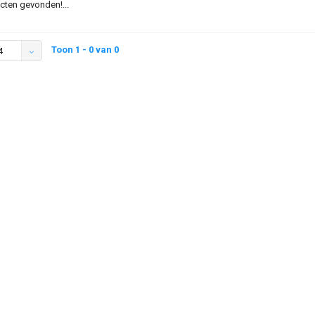
ten gevonden!...
Toon 1 - 0 van 0
4