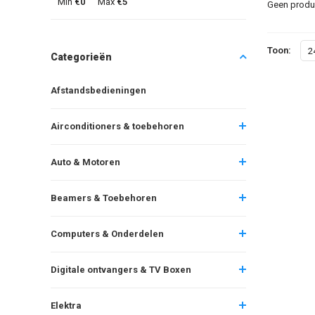
Min
€0
Max
€5
Geen produc
Toon:
2
Categorieën
Afstandsbedieningen
Airconditioners & toebehoren
Auto & Motoren
Beamers & Toebehoren
Computers & Onderdelen
Digitale ontvangers & TV Boxen
Elektra