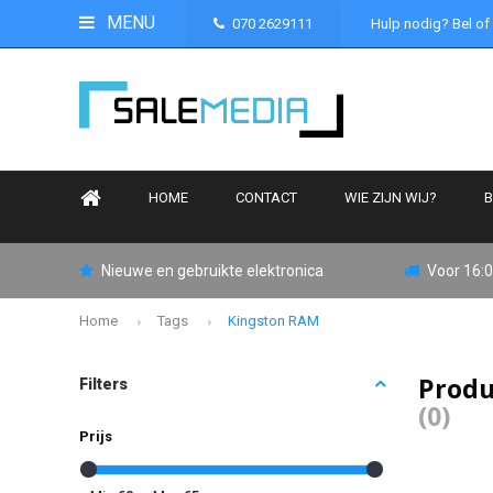
MENU
070 2629111
Hulp nodig? Bel of
HOME
CONTACT
WIE ZIJN WIJ?
B
Nieuwe en gebruikte elektronica
Voor 16:0
Home
Tags
Kingston RAM
Produ
Filters
(0)
Prijs