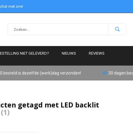
 chat met ons!
ESTELLING NIET GELEVERD?
NIEUWS
REVIEWS
0 besteld is dezelfde (werk)dag verzonden!
30 dagen bed
cten getagd met LED backlit
l
(1)