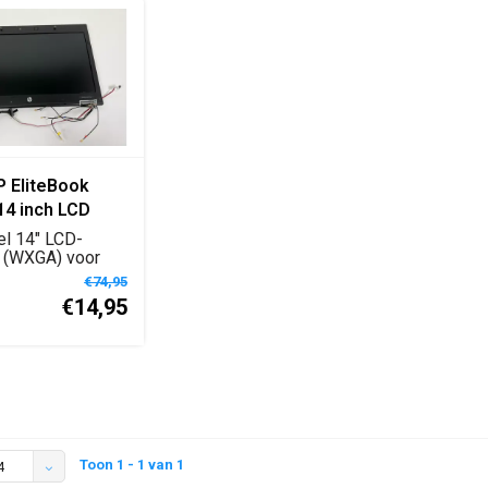
 EliteBook
14 inch LCD
m WXGA
el 14" LCD-
gingsdisplay
 (WXGA) voor
eBook 8440p,
e
€74,95
€14,95
Toon 1 - 1 van 1
4