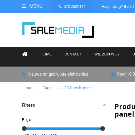
MENU
070 2629111
Hulp nodig? Bel of
HOME
CONTACT
WIE ZIJN WIJ?
B
Nieuwe en gebruikte elektronica
Voor 16:0
Home
Tags
LED backlit panel
Produ
Filters
pane
Prijs