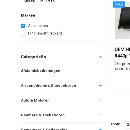
Min
€0
Max
€15
SALE
Merken
Alle merken
HP (Hewlett Packard)
OEM HP
8440p 
Categorieën
scher
Origine
vervan
scherm
Afstandsbedieningen
HP Elit
modul
com...
Airconditioners & toebehoren
Auto & Motoren
Beamers & Toebehoren
Toon:
2
Computers & Onderdelen