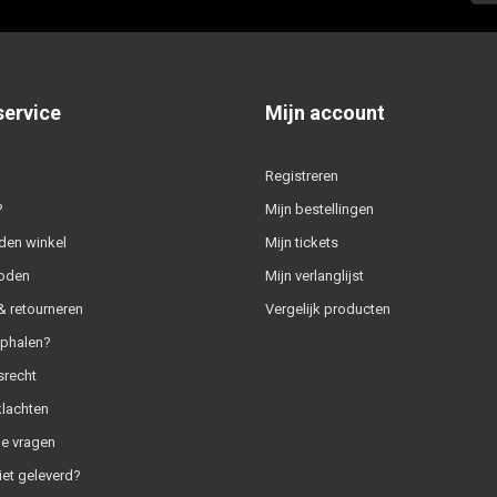
service
Mijn account
Registreren
?
Mijn bestellingen
den winkel
Mijn tickets
oden
Mijn verlanglijst
 retourneren
Vergelijk producten
ophalen?
srecht
klachten
e vragen
iet geleverd?