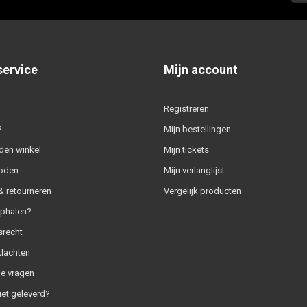
service
Mijn account
Registreren
?
Mijn bestellingen
den winkel
Mijn tickets
oden
Mijn verlanglijst
 retourneren
Vergelijk producten
ophalen?
srecht
klachten
e vragen
iet geleverd?