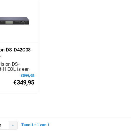
ion DS-D42C08-
–
nceerde LED
ision DS-
ller met 8
-H EOL is een
troller met 8
 Ethernet
€599,95
€349,95
n
Toon 1 - 1 van 1
4