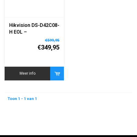
Hikvision DS-D42C08-
H EOL –
Geavanceerde LED
€599,95
Controller met 8
€349,95
Gigabit Ethernet
Poorten
Meer info
Toon 1 - 1 van 1