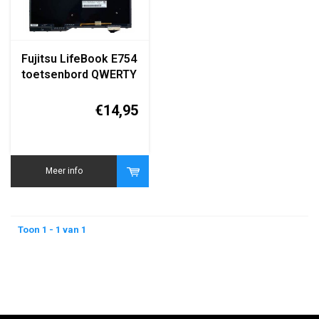
Fujitsu LifeBook E754
toetsenbord QWERTY
zwart
€14,95
Meer info
Toon 1 - 1 van 1